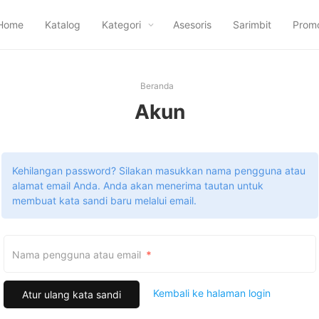
Home
Katalog
Kategori
Asesoris
Sarimbit
Prom
Beranda
Akun
Kehilangan password? Silakan masukkan nama pengguna atau
alamat email Anda. Anda akan menerima tautan untuk
membuat kata sandi baru melalui email.
Wajib
Nama pengguna atau email
*
Kembali ke halaman login
Atur ulang kata sandi