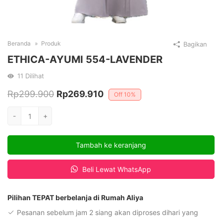
Beranda
Produk
Bagikan
ETHICA-AYUMI 554-LAVENDER
11
Dilihat
Harga
Harga
Rp
299.900
Rp
269.910
Off
10%
aslinya
saat
Kuantitas
-
+
adalah:
ini
ETHICA-
AYUMI
Rp299.900.
adalah:
Tambah ke keranjang
554-
Rp269.910.
LAVENDER
Beli Lewat WhatsApp
Pilihan TEPAT berbelanja di Rumah Aliya
Pesanan sebelum jam 2 siang akan diproses dihari yang