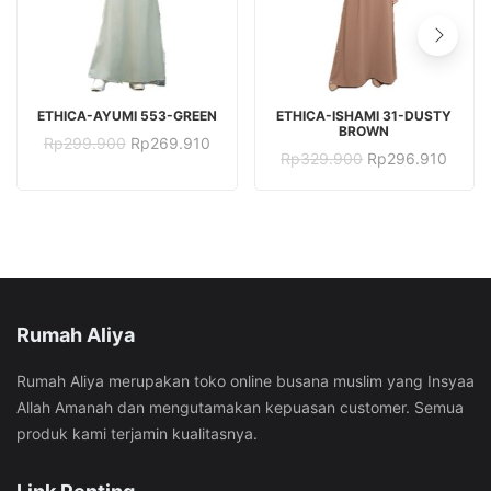
TAMBAH KE KERANJANG
TAMBAH KE KERANJANG
ETHICA-AYUMI 553-GREEN
ETHICA-ISHAMI 31-DUSTY
BROWN
Harga
Harga
Rp
299.900
Rp
269.910
Harga
Harga
Rp
329.900
Rp
296.910
aslinya
saat
aslinya
saat
adalah:
ini
adalah:
ini
Rp299.900.
adalah:
Rp329.900.
adala
Rp269.910.
Rp296
Rumah Aliya
Rumah Aliya merupakan toko online busana muslim yang Insyaa
Allah Amanah dan mengutamakan kepuasan customer. Semua
produk kami terjamin kualitasnya.