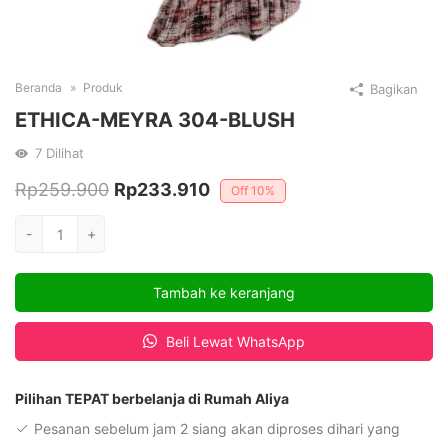
Beranda
Produk
Bagikan
ETHICA-MEYRA 304-BLUSH
7
Dilihat
Harga
Harga
Rp
259.900
Rp
233.910
Off
10%
aslinya
saat
Kuantitas
-
+
adalah:
ini
ETHICA-
MEYRA
Rp259.900.
adalah:
Tambah ke keranjang
304-
Rp233.910.
BLUSH
Beli Lewat WhatsApp
Pilihan TEPAT berbelanja di Rumah Aliya
Pesanan sebelum jam 2 siang akan diproses dihari yang