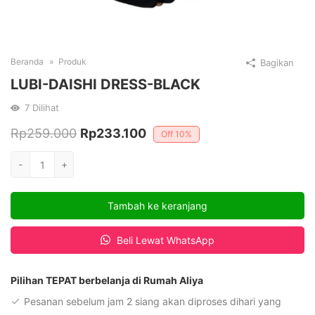
Beranda
Produk
Bagikan
LUBI-DAISHI DRESS-BLACK
7
Dilihat
Harga
Harga
Rp
259.000
Rp
233.100
Off
10%
aslinya
saat
Kuantitas
-
+
adalah:
ini
LUBI-
DAISHI
Rp259.000.
adalah:
Tambah ke keranjang
DRESS-
Rp233.100.
BLACK
Beli Lewat WhatsApp
Pilihan TEPAT berbelanja di Rumah Aliya
Pesanan sebelum jam 2 siang akan diproses dihari yang