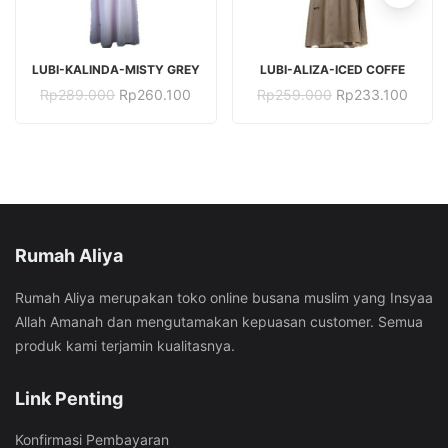
TAMBAH KE KERANJANG
TAMBAH KE KERANJANG
LUBI-KALINDA-MISTY GREY
LUBI-ALIZA-ICED COFFE
Harga
Harga
Harga
Harga
Rp
289.000
Rp
260.100
Rp
259.000
Rp
233.100
aslinya
saat
aslinya
saat
adalah:
ini
adalah:
ini
Rp289.000.
adalah:
Rp259.000.
adalah
Rp260.100.
Rp233
Rumah Aliya
Rumah Aliya merupakan toko online busana muslim yang Insyaa
Allah Amanah dan mengutamakan kepuasan customer. Semua
produk kami terjamin kualitasnya.
Link Penting
Konfirmasi Pembayaran