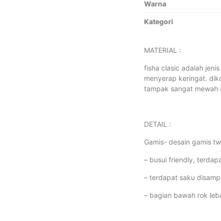
Warna
Kategori
MATERIAL :
fisha clasic adalah jen
menyerap keringat. diko
tampak sangat mewah & 
DETAIL :
Gamis- desain gamis tw
– busui friendly, terda
– terdapat saku disamp
– bagian bawah rok leb