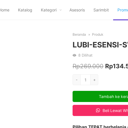
Home
Katalog
Kategori
Asesoris
Sarimbit
Prom
Beranda
Produk
LUBI-ESENSI-
8
Dilihat
Harga
Rp
269.000
Rp
134.
aslinya
Kuantitas
-
+
LUBI-
adalah:
ESENSI-
Rp269.0
Tambah ke ker
SWEET
PURPLE
Beli Lewat W
Pilihan TEPAT berbelanja