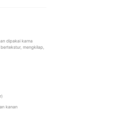
man dipakai karna
 bertekstur, mengkilap,
r)
gan kanan