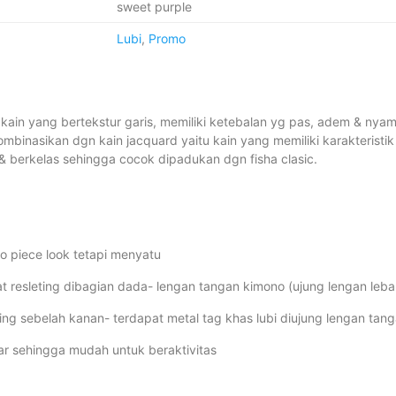
sweet purple
Lubi
,
Promo
is kain yang bertekstur garis, memiliki ketebalan yg pas, adem & nya
mbinasikan dgn kain jacquard yaitu kain yang memiliki karakteristik
berkelas sehingga cocok dipadukan dgn fisha clasic.
o piece look tetapi menyatu
pat resleting dibagian dada- lengan tangan kimono (ujung lengan leba
ing sebelah kanan- terdapat metal tag khas lubi diujung lengan tan
ar sehingga mudah untuk beraktivitas