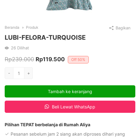
Beranda
Produk
Bagikan
LUBI-FELORA-TURQUOISE
26
Dilihat
Harga
Harga
Rp
239.000
Rp
119.500
Off
50%
aslinya
saat
Kuantitas
-
+
adalah:
ini
LUBI-
FELORA-
Rp239.000.
adalah:
Tambah ke keranjang
TURQUOISE
Rp119.500.
Beli Lewat WhatsApp
Pilihan TEPAT berbelanja di Rumah Aliya
Pesanan sebelum jam 2 siang akan diproses dihari yang