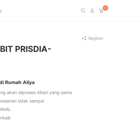
0
o
Bagikan
IT PRISDIA-
 di Rumah Aliya
ng akan diproses dihari yang sama
 pesanan tidak sampai
GINAL
rbaik