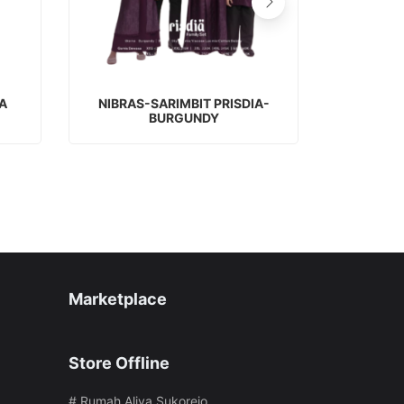
STOK HABIS
A
NIBRAS-SARIMBIT PRISDIA-
SEPLY-E
BURGUNDY
Marketplace
Store Offline
# Rumah Aliya Sukorejo