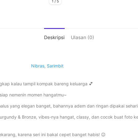
1
/
5
Deskripsi
Ulasan (0)
Nibras
,
Sarimbit
ngkap kalau tampil kompak bareng keluarga 💕
et siap nemenin momen hangatmu~
alus yang elegan banget, bahannya adem dan ringan dipakai sehari
rgundy & Bronze, vibes-nya hangat, classy, dan cocok buat foto kel
ekarang, karena seri ini bakal cepet banget habis! 😉