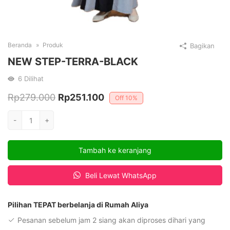
Beranda
Produk
Bagikan
NEW STEP-TERRA-BLACK
6
Dilihat
Harga
Harga
Rp
279.000
Rp
251.100
Off
10%
aslinya
saat
Kuantitas
-
+
adalah:
ini
NEW
STEP-
Rp279.000.
adalah:
Tambah ke keranjang
TERRA-
Rp251.100.
BLACK
Beli Lewat WhatsApp
Pilihan TEPAT berbelanja di Rumah Aliya
Pesanan sebelum jam 2 siang akan diproses dihari yang