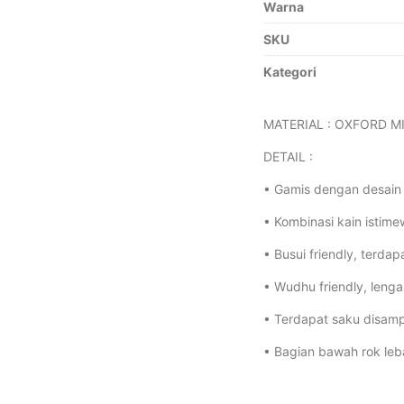
Warna
SKU
Kategori
MATERIAL : OXFORD 
DETAIL :
• Gamis dengan desain 
• Kombinasi kain istim
• Busui friendly, terdap
• Wudhu friendly, leng
• Terdapat saku disam
• Bagian bawah rok leb