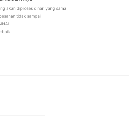
ng akan diproses dihari yang sama
 pesanan tidak sampai
GINAL
rbaik