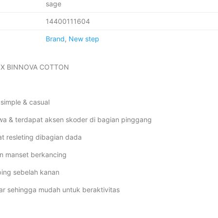
sage
14400111604
Brand
,
New step
MIX BINNOVA COTTON
simple & casual
ewa & terdapat aksen skoder di bagian pinggang
at resleting dibagian dada
an manset berkancing
ping sebelah kanan
ar sehingga mudah untuk beraktivitas