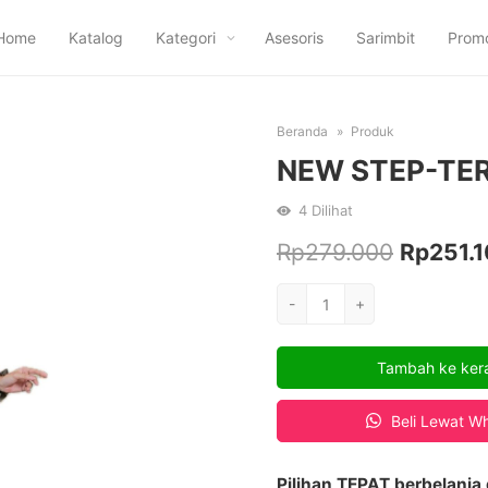
Home
Katalog
Kategori
Asesoris
Sarimbit
Prom
Beranda
Produk
NEW STEP-TE
4
Dilihat
Harga
Rp
279.000
Rp
251.
aslinya
Kuantitas
-
+
NEW
adalah:
STEP-
Rp279.0
Tambah ke ker
TERRA-
SAGE
Beli Lewat W
Pilihan TEPAT berbelanja